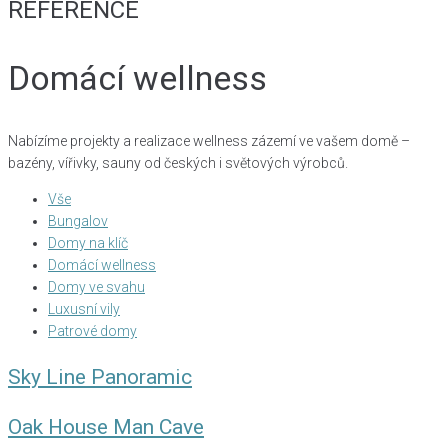
REFERENCE
Domácí wellness
Nabízíme projekty a realizace wellness zázemí ve vašem domě –
bazény, vířivky, sauny od českých i světových výrobců.
Vše
Bungalov
Domy na klíč
Domácí wellness
Domy ve svahu
Luxusní vily
Patrové domy
Sky Line Panoramic
Oak House Man Cave