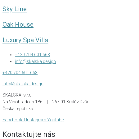
Sky Line
Oak House
Luxury Spa Villa
+420 704 601 663
info@skalska.design
+420 704 601 663
info@skalska.design
SKALSKA, s.r.o.
Na Vinohradech 186 | 267 01 Králův Dvůr
Česká republika
Facebook-f
Instagram
Youtube
Kontaktujte nás