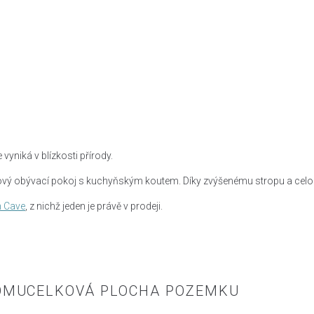
niká v blízkosti přírody.
trový obývací pokoj s kuchyňským koutem. Díky zvýšenému stropu a celos
 Cave
, z nichž jeden je právě v prodeji.
OMU
CELKOVÁ PLOCHA POZEMKU