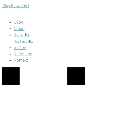
Skip to content
Úvod
O nás
K prodeji
Nové nabídky
Služby
Reference
Kontakt