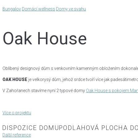
Bungalov
Domácí wellness
Domy ve svahu
Oak House
Oblíbený designový dům s venkovním kamenným obložením dokonale vy
OAK HOUSE
je velkorysý dům, jehož srdce tvoří více jak padesátime
V Zahořanech stavíme nyní 2 typové domy
Oak House s pokojem Man
Více o projektu
DISPOZICE DOMU
PODLAHOVÁ PLOCHA D
Další reference