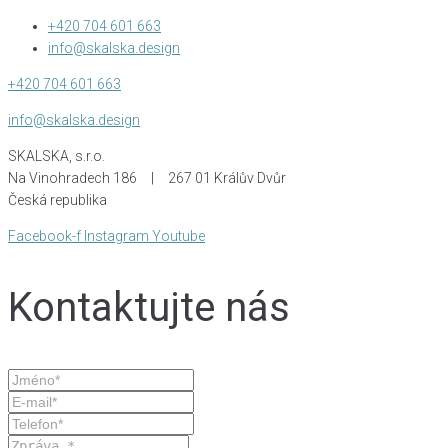
+420 704 601 663
info@skalska.design
+420 704 601 663
info@skalska.design
SKALSKA, s.r.o.
Na Vinohradech 186 | 267 01 Králův Dvůr
Česká republika
Facebook-f
Instagram
Youtube
Kontaktujte nás